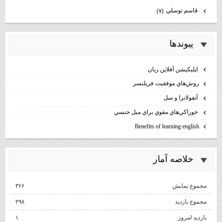
قاسم توسلي
(۷)
پيوندها
اپليكيشن آفلاين زبان
روش‌هاي موفقيت فريلنسر
آنفولانزا و سل
خوراكي‌هاي مقوي براي ميل جنسي
Benefits of learning english
خلاصه آمار
مجموع نمایش‌
۳۶۶
مجموع بازدید
۲۹۸
بازدید امروز
۱