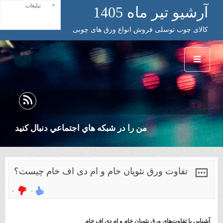
×
تبلیغات
آرشیو تیر ماه 1405
کالای چوب توسلی فروش انواع ورق های چوبی
من را در شبكه هاي اجتماعي دنبال كنيد
تفاوت ورق نئوپان خام و ام دی اف خام چیست؟
۰
۰
آشنایی با تفاوت‌های ورق نئوپان خام و ام دی اف خام