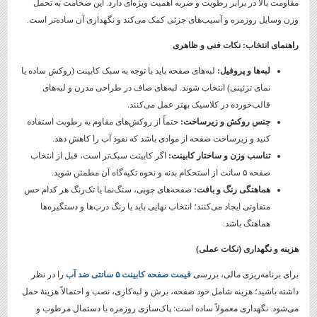
مقاومت بالا در برابر رطوبت و ضربه اهمیت ویژه‌ای دارد. این ضخامت به تحمل
وزن وسایل روزمره و آسیب‌های جزئی کمک می‌کند و نگهداری آن ساده‌تر است.
راهنمای انتخاب: نکات فنی و ظاهری
لبه‌ها و پروفیل
:
لبه‌های صفحه باید با توجه به سبک کابینت (روکش ساده یا
نمای تزئینی) انتخاب شوند. لبه‌های صاف در طراحی مدرن و لبه‌های
قالب‌خورده در کلاسیک بهتر عمل می‌کنند.
جنس روکش و زیرساخت
:
حتماً از روکش‌های مقاوم به رطوبت استفاده
کنید و زیرساخت صفحه از موادی باشد که نفوذ آب را کاهش دهد.
تناسب وزن و ساختار کابینت
:
اگر کابینت سبک‌تر است، قبل از انتخاب
صفحه ۵ سانت از استحکام بدنه و نحوه تکیه‌گاه آن مطمئن شوید.
هماهنگی رنگ و بافت
:
صفحه‌های چوبی، سنگ‌نما یا تک‌رنگ هر کدام حس
متفاوتی ایجاد می‌کنند؛ انتخاب نهایی باید با رنگ درب‌ها و دستگیره‌ها
هماهنگ باشد.
هزینه و نگهداری (نکات عملی)
برای برنامه‌ریزی مالی، بررسی
قیمت صفحه کابینت ۵ سانتی ضد آب
را در نظر
داشته باشید؛ هزینه شامل خود صفحه، برش و لبه‌کاری، نصب و احتمالاً هزینهٔ حمل
می‌شود. نگهداری معمولاً ساده است: پاک‌سازی روزمره با دستمال مرطوب و