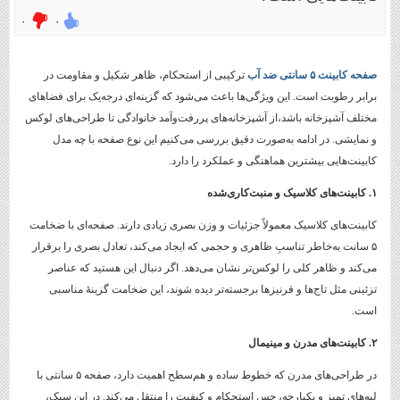
۰
۰
صفحه کابینت ۵ سانتی ضد آب
ترکیبی از استحکام، ظاهر شکیل و مقاومت در
برابر رطوبت است. این ویژگی‌ها باعث می‌شود که گزینه‌ای درجه‌یک برای فضاهای
مختلف آشپزخانه باشد،از آشپزخانه‌های پررفت‌وآمد خانوادگی تا طراحی‌های لوکس
و نمایشی. در ادامه به‌صورت دقیق بررسی می‌کنیم این نوع صفحه با چه مدل
کابینت‌هایی بیشترین هماهنگی و عملکرد را دارد.
۱
.
کابینت‌های کلاسیک و منبت‌کاری‌شده
کابینت‌های کلاسیک معمولاً جزئیات و وزن بصری زیادی دارند. صفحه‌ای با ضخامت
۵ سانت به‌خاطر تناسبِ ظاهری و حجمی که ایجاد می‌کند، تعادل بصری را برقرار
می‌کند و ظاهر کلی را لوکس‌تر نشان می‌دهد. اگر دنبال این هستید که عناصر
تزئینی مثل تاج‌ها و قرنیزها برجسته‌تر دیده شوند، این ضخامت گزینهٔ مناسبی
است.
۲
.
کابینت‌های مدرن و مینیمال
در طراحی‌های مدرن که خطوط ساده و هم‌سطح اهمیت دارد، صفحه ۵ سانتی با
لبه‌های تمیز و یکپارچه، حس استحکام و کیفیت را منتقل می‌کند. در این سبک،