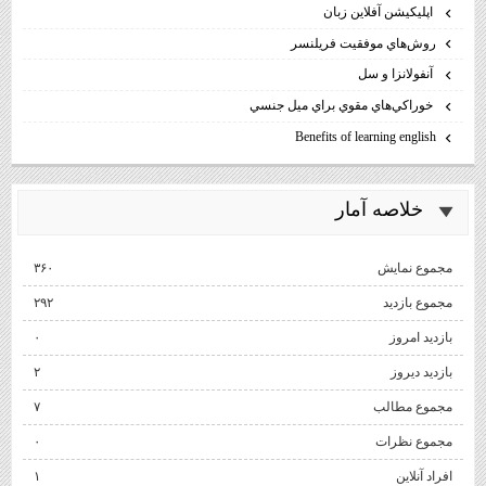
اپليكيشن آفلاين زبان
روش‌هاي موفقيت فريلنسر
آنفولانزا و سل
خوراكي‌هاي مقوي براي ميل جنسي
Benefits of learning english
خلاصه آمار
مجموع نمایش‌
۳۶۰
مجموع بازدید
۲۹۲
بازدید امروز
۰
بازدید دیروز
۲
مجموع مطالب
۷
مجموع نظرات
۰
افراد آنلاین
۱