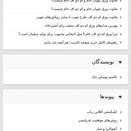
تفاوت ورق نئوپان خام و ام دي اف خام چيست؟
تفاوت ورق نئوپان خام و ام دي اف خام چيست؟
تفاوت ورق ام دی اف طرح چوب با سایر روکش‌های چوبی
بهترین مدل‌های ورق ام دی اف سفید برای آشپزخانه
چرا ورق ام دی اف خام 8 میل انتخابی محبوب برای تولید مبلمان است؟
راهنمای کامل خرید صفحه کابینت؛ هر آنچه باید بدانید
نويسندگان
قاسم توسلي
(۷)
پيوندها
اپليكيشن آفلاين زبان
روش‌هاي موفقيت فريلنسر
آنفولانزا و سل