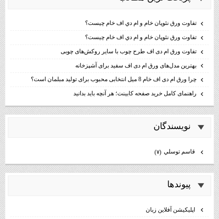
تفاوت ورق نئوپان خام و ام دي اف خام چيست؟
تفاوت ورق نئوپان خام و ام دي اف خام چيست؟
تفاوت ورق ام دی اف طرح چوب با سایر روکش‌های چوبی
بهترین مدل‌های ورق ام دی اف سفید برای آشپزخانه
چرا ورق ام دی اف خام 8 میل انتخابی محبوب برای تولید مبلمان است؟
راهنمای کامل خرید صفحه کابینت؛ هر آنچه باید بدانید
نويسندگان
قاسم توسلي
(۷)
پيوندها
اپليكيشن آفلاين زبان